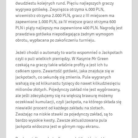
dwudziestu kolejnych rund. Pięciu najlepszych graczy
wygrywa gotówkę. Zwycięzca otrzyma 4.000 PLN,
wicemistrz otrzyma 2.000 PLN, gracz z III miejscem ma
zapewnione 1.000 PLN, za IV miejsce gracz otrzyma 600
PLN i piąty najlepszy ma zapewnione 400 PLN. Nagrodą jest
prawdziwa gotówka niepodlegająca żadnym wymogom
obrotu, wypłacana po zakończeniu turnieju.
Jeżeli chodzi o automaty to warto wspomnieć o Jackpotach
czyli o puli wielkich pieniędzy. W Kasynie Mr Green
czekają na graczy takie właśnie profity a jest ich tu
całkiem sporo. Zawartość gotówki, jaka znajduje się w
jackpotach, co sekundę się zmienia. Pule wygranych
wahają się od kilkunastu tysięcy do nawet kilkudziesięciu
milionów złotych. Pojedynczy zakład nie jest wygórowany,
ale jeśli zdecydujemy się na większą brawurę możemy
oczekiwać kumulacji, czyli jackpota, na którego składa się
niewielki procent od każdego zakładu na slotach.
Zważając na niskie stawki za pojedynczy zakład, są to
bardzo wysokie kwoty. Zawsze aktualizowana pula
jackpota widoczna jest w górnym rogu ekranu.