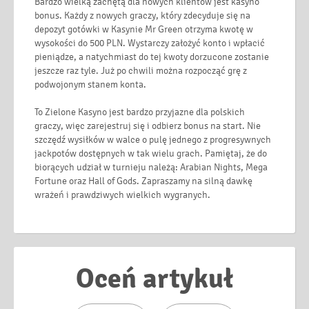
Bardzo wielką zachętą dla nowych klientów jest kasyno
bonus. Każdy z nowych graczy, który zdecyduje się na
depozyt gotówki w Kasynie Mr Green otrzyma kwotę w
wysokości do 500 PLN. Wystarczy założyć konto i wpłacić
pieniądze, a natychmiast do tej kwoty dorzucone zostanie
jeszcze raz tyle. Już po chwili można rozpocząć grę z
podwojonym stanem konta.
To Zielone Kasyno jest bardzo przyjazne dla polskich
graczy, więc zarejestruj się i odbierz bonus na start. Nie
szczędź wysiłków w walce o pulę jednego z progresywnych
jackpotów dostępnych w tak wielu grach. Pamiętaj, że do
biorących udział w turnieju należą: Arabian Nights, Mega
Fortune oraz Hall of Gods. Zapraszamy na silną dawkę
wrażeń i prawdziwych wielkich wygranych.
Oceń artykuł