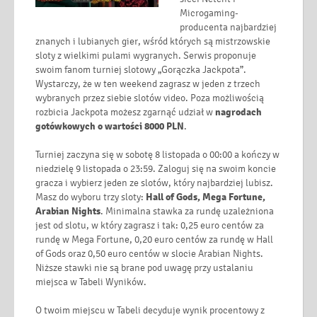
Microgaming-
producenta najbardziej
znanych i lubianych gier, wśród których są mistrzowskie
sloty z wielkimi pulami wygranych. Serwis proponuje
swoim fanom turniej slotowy „Gorączka Jackpota”.
Wystarczy, że w ten weekend zagrasz w jeden z trzech
wybranych przez siebie slotów video. Poza możliwością
rozbicia Jackpota możesz zgarnąć udział w
nagrodach
gotówkowych o wartości 8000 PLN
.
Turniej zaczyna się w sobotę 8 listopada o 00:00 a kończy w
niedzielę 9 listopada o 23:59. Zaloguj się na swoim koncie
gracza i wybierz jeden ze slotów, który najbardziej lubisz.
Masz do wyboru trzy sloty:
Hall of Gods, Mega Fortune,
Arabian Nights
. Minimalna stawka za rundę uzależniona
jest od slotu, w który zagrasz i tak: 0,25 euro centów za
rundę w Mega Fortune, 0,20 euro centów za rundę w Hall
of Gods oraz 0,50 euro centów w slocie Arabian Nights.
Niższe stawki nie są brane pod uwagę przy ustalaniu
miejsca w Tabeli Wyników.
O twoim miejscu w Tabeli decyduje wynik procentowy z