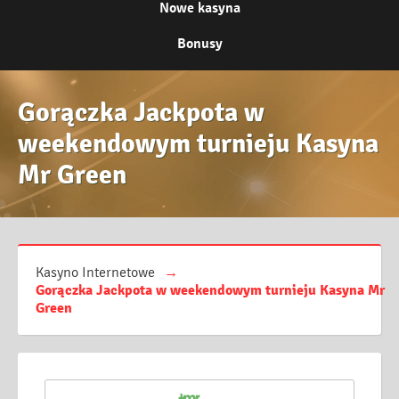
Nowe kasyna
Bonusy
Gorączka Jackpota w
weekendowym turnieju Kasyna
Mr Green
Kasyno Internetowe
→
Gorączka Jackpota w weekendowym turnieju Kasyna Mr
Green