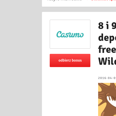
8 i
dep
fre
Wil
odbierz bonus
2016-04-0