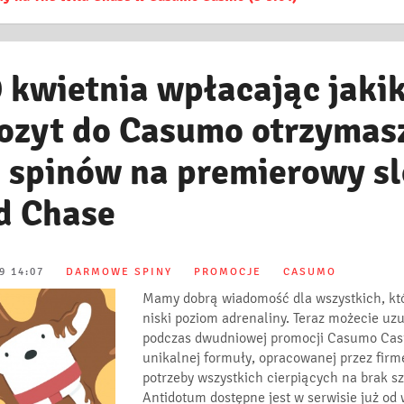
 9 kwietnia wpłacając jaki
ozyt do Casumo otrzymas
e spinów na premierowy sl
d Chase
9 14:07
DARMOWE SPINY
PROMOCJE
CASUMO
Mamy dobrą wiadomość dla wszystkich, kt
niski poziom adrenaliny. Teraz możecie uzup
podczas dwudniowej promocji Casumo Casin
unikalnej formuły, opracowanej przez firm
potrzeby wszystkich cierpiących na brak s
Antidotum dostępne jest w serwisie już od