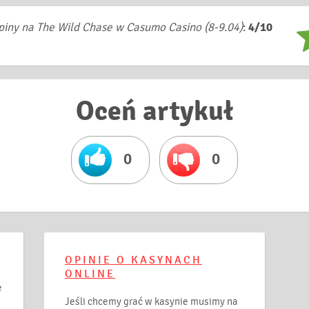
iny na The Wild Chase w Casumo Casino (8-9.04)
:
4
/
10
Oceń artykuł
0
0
OPINIE O KASYNACH
ONLINE
e
Jeśli chcemy grać w kasynie musimy na