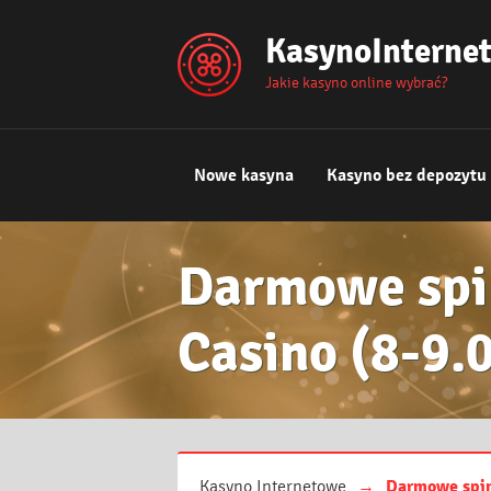
KasynoInterne
Jakie kasyno online wybrać?
Nowe kasyna
Kasyno bez depozytu
Darmowe spi
Casino (8-9.
Kasyno Internetowe
→
Darmowe spin