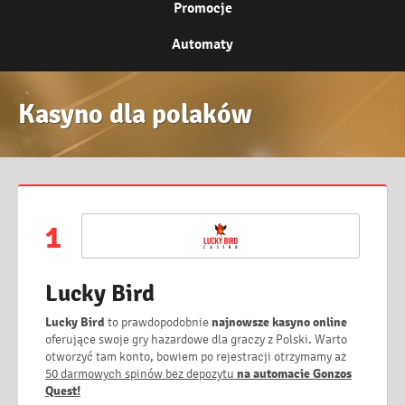
Promocje
Automaty
Kasyno dla polaków
1
Lucky Bird
Lucky Bird
to prawdopodobnie
najnowsze kasyno online
oferujące swoje gry hazardowe dla graczy z Polski. Warto
otworzyć tam konto, bowiem po rejestracji otrzymamy aż
50 darmowych spinów bez depozytu
na automacie Gonzos
Quest!