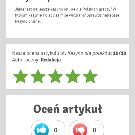
Jakie jest najlepsze kasyno online dla Polskich graczy? W
którym kasynie Polacy są mile widziani? Sprawdź najlepsze
kasyno online.
Nasza ocena artykułu pt.
Kasyno dla polaków
:
10
/
10
Autor oceny:
Redakcja
Oceń artykuł
0
0