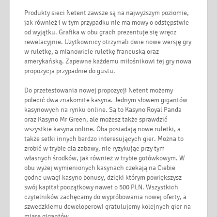
Produkty sieci Netent zawsze są na najwyższym poziomie,
jak również i w tym przypadku nie ma mowy o odstępstwie
od wyjątku. Grafika w obu grach prezentuje się wręcz
rewelacyjnie. Użytkownicy otrzymali dwie nowe wersję gry
w ruletkę, a mianowicie ruletkę francuską oraz
amerykańską. Zapewne każdemu miłośnikowi tej gry nowa
propozycja przypadnie do gustu.
Do przetestowania nowej propozycji Netent możemy
polecić dwa znakomite kasyna. Jednym słowem gigantów
kasynowych na rynku online. Są to Kasyno Royal Panda
oraz Kasyno Mr Green, ale możesz także sprawdzić
wszystkie kasyna online. Oba posiadają nowe ruletki, a
także setki innych bardzo interesujących gier. Można to
zrobić w trybie dla zabawy, nie ryzykując przy tym
własnych środków, jak również w trybie gotówkowym. W
obu wyżej wymienionych kasynach czekają na Ciebie
godne uwagi kasyno bonusy, dzięki którym powiększysz
swój kapitał początkowy nawet o 500 PLN. Wszystkich
czytelników zachęcamy do wypróbowania nowej oferty, a
szwedzkiemu deweloperowi gratulujemy kolejnych gier na
miarę gigantów.