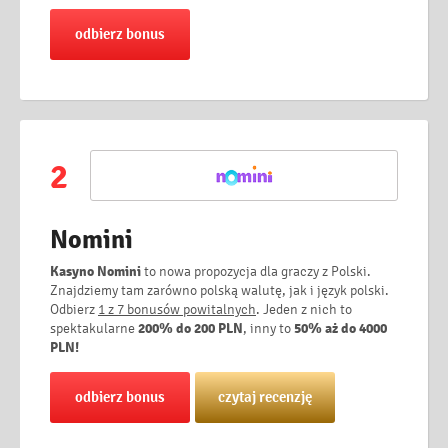
odbierz bonus
2
Nomini
Kasyno Nomini
to nowa propozycja dla graczy z Polski.
Znajdziemy tam zarówno polską walutę, jak i język polski.
Odbierz
1 z 7 bonusów powitalnych
. Jeden z nich to
spektakularne
200% do 200 PLN
, inny to
50% aż do 4000
PLN!
odbierz bonus
czytaj recenzję