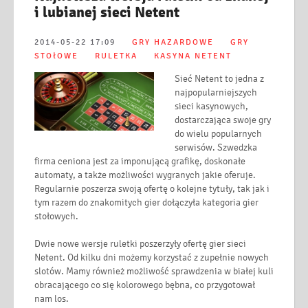
i lubianej sieci Netent
2014-05-22 17:09
GRY HAZARDOWE
GRY
STOłOWE
RULETKA
KASYNA NETENT
Sieć Netent to jedna z
najpopularniejszych
sieci kasynowych,
dostarczająca swoje gry
do wielu popularnych
serwisów. Szwedzka
firma ceniona jest za imponującą grafikę, doskonałe
automaty, a także możliwości wygranych jakie oferuje.
Regularnie poszerza swoją ofertę o kolejne tytuły, tak jak i
tym razem do znakomitych gier dołączyła kategoria gier
stołowych.
Dwie nowe wersje ruletki poszerzyły ofertę gier sieci
Netent. Od kilku dni możemy korzystać z zupełnie nowych
slotów. Mamy również możliwość sprawdzenia w białej kuli
obracającego co się kolorowego bębna, co przygotował
nam los.