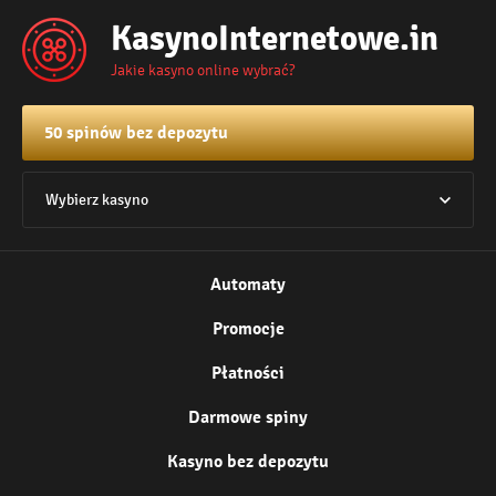
KasynoInternetowe.in
Jakie kasyno online wybrać?
50 spinów bez depozytu
Wybierz kasyno
Automaty
Promocje
Płatności
Darmowe spiny
Kasyno bez depozytu