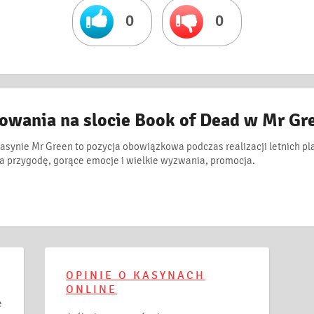
0
0
owania na slocie Book of Dead w Mr Gr
asynie Mr Green to pozycja obowiązkowa podczas realizacji letnich pl
a przygodę, gorące emocje i wielkie wyzwania, promocja.
OPINIE O KASYNACH
ONLINE
e