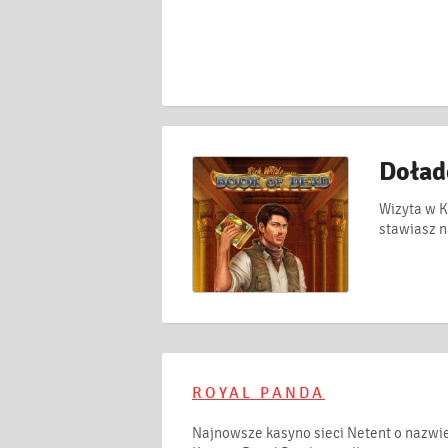
Doład
Wizyta w K
stawiasz n
ROYAL PANDA
Najnowsze kasyno sieci Netent o nazwi