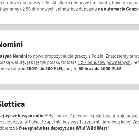
azardowe dla graczy z Polski. Warto otworzyć tam konto, bowiem po rej
trzymamy aż
50 darmowych spinów bez depozytu
na automacie Gonzo
Nomini
asyno Nomini
to nowa propozycja dla graczy z Polski. Znajdziemy tam
olską walutę, jak i język polski. Odbierz
1 z 7 bonusów powitalnych
. Je
pektakularne
200% do 200 PLN
, inny to
50% aż do 4000 PLN!
Slottica
ajlepsze kasyno online?
Być może. Z pewnością
Slottica oferuje najw
ez depozytu w Polsce!
Zupełnie bez wysiłku zgarnij darmową kasę! Zał
dbierz
55 free spinów bez depozytu na Wild Wild West!