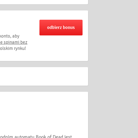
odbierz bonus
konto, aby
ee spinami bez
olskim rynku!
wodnim automatu Book of Dead jest