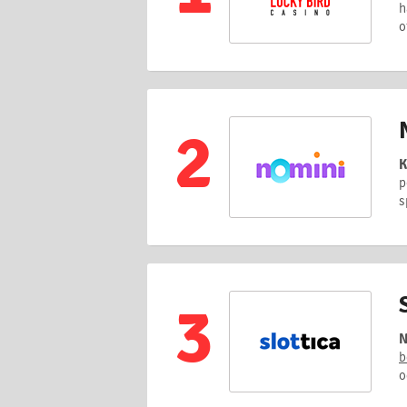
h
o
2
K
p
s
3
N
b
o