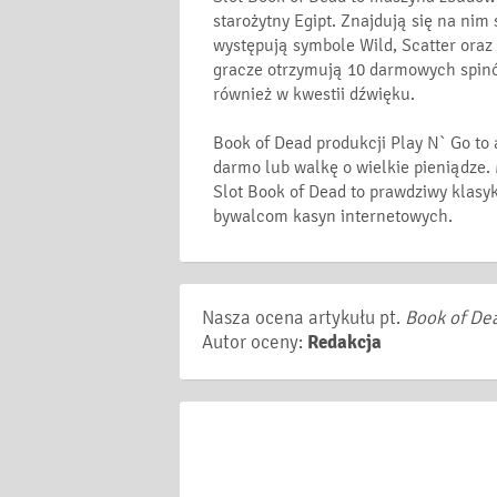
starożytny Egipt. Znajdują się na nim
występują symbole Wild, Scatter oraz
gracze otrzymują 10 darmowych spinó
również w kwestii dźwięku.
Book of Dead produkcji Play N` Go to 
darmo lub walkę o wielkie pieniądze. 
Slot Book of Dead to prawdziwy klasy
bywalcom kasyn internetowych.
Nasza ocena artykułu pt.
Book of De
Autor oceny:
Redakcja