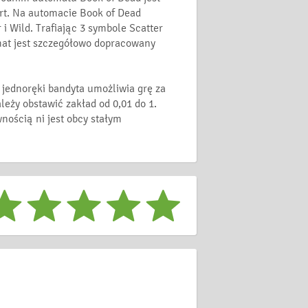
art. Na automacie Book of Dead
i Wild. Trafiając 3 symbole Scatter
mat jest szczegółowo dopracowany
 jednoręki bandyta umożliwia grę za
leży obstawić zakład od 0,01 do 1.
nością ni jest obcy stałym