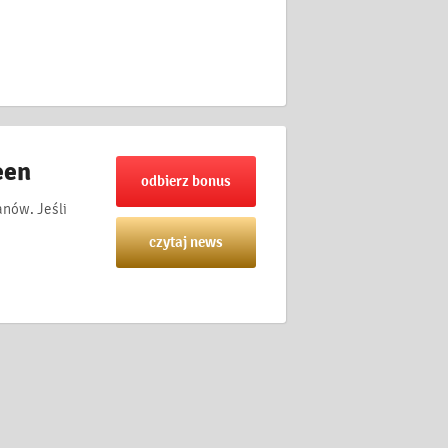
een
odbierz bonus
anów. Jeśli
czytaj news